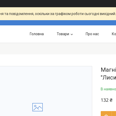
я та повідомлення, оскільки за графіком роботи сьогодні вихідни
Головна
Товари
Про нас
Ко
Магні
"Лиси
В наявно
132 ₴