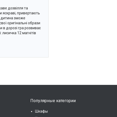
каве дозвілля та
ки яскраві, привертають
ах дитина зможе
вої оригінальні образи
и в дорозі гра розвиває
: лисичка 12 магнітів
Популярные категории
Шкафы