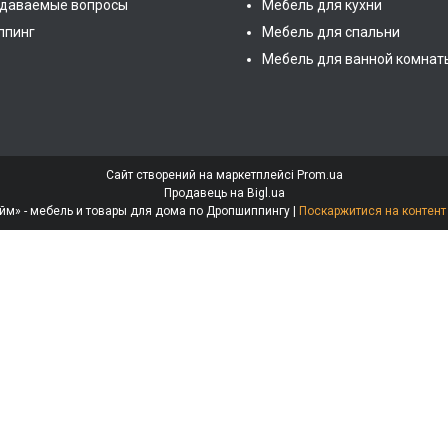
адаваемые вопросы
Мебель для кухни
ппинг
Мебель для спальни
Мебель для ванной комнат
Сайт створений на маркетплейсі
Prom.ua
Продавець на Bigl.ua
Интернет-магазин «МебеЛайм» - мебель и товары для дома по Дропшиппингу |
Поскаржитися на контент