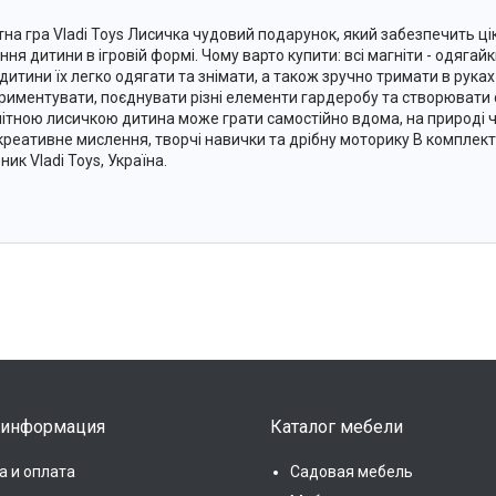
тна гра Vladi Toys Лисичка чудовий подарунок, який забезпечить ці
ння дитини в ігровій формі. Чому варто купити: всі магніти - одягай
 дитини їх легко одягати та знімати, а також зручно тримати в рук
риментувати, поєднувати різні елементи гардеробу та створювати с
нітною лисичкою дитина може грати самостійно вдома, на природі ч
 креативне мислення, творчі навички та дрібну моторику В комплекті
ик Vladi Toys, Україна.
 информация
Каталог мебели
а и оплата
Садовая мебель