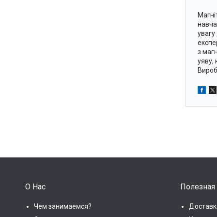
Магні
навча
увагу
експе
з маг
уяву,
Виробн
О Нас
Полезная
Чем занимаемся?
Доставк