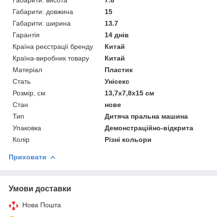
Габарити: висота
7.8
Габарити: довжина
15
Габарити: ширина
13.7
Гарантія
14 днів
Країна реєстрації бренду
Китай
Країна-виробник товару
Китай
Матеріал
Пластик
Стать
Унісекс
Розмір, см
13,7х7,8х15 см
Стан
нове
Тип
Дитяча пральна машина
Упаковка
Демонстраційно-відкрита
Колір
Різні кольори
Приховати
Умови доставки
Нова Пошта