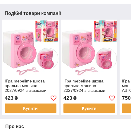
Подібні товари компанії
ІГра mebelime шкова
ІГра mebelime шкова
ІГра
пральна машина
пральна машина
маши
2027/0924 з вішаками
2027/0924 з вішаками
АВТ
ефе
423
423
750
₴
₴
Купити
Купити
Про нас