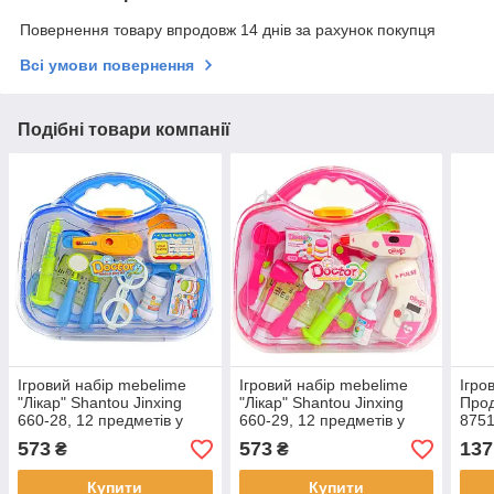
Повернення товару впродовж 14 днів за рахунок покупця
Всі умови повернення
Подібні товари компанії
Ігровий набір mebelime
Ігровий набір mebelime
Ігро
"Лікар" Shantou Jinxing
"Лікар" Shantou Jinxing
Прод
660-28, 12 предметів у
660-29, 12 предметів у
8751
валізі
валізі
573
573
137
₴
₴
Купити
Купити