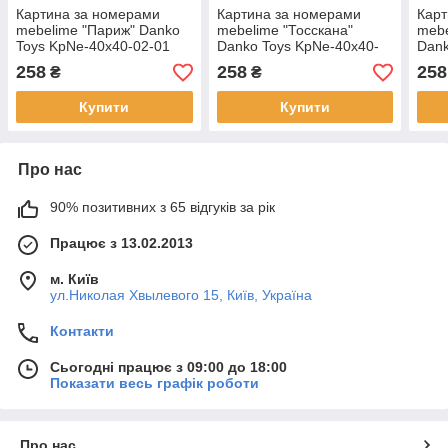
Картина за номерами
Картина за номерами
Карт
mebelime "Париж" Danko
mebelime "Тосскана"
mebe
Toys KpNe-40х40-02-01
Danko Toys KpNe-40х40-
Dank
40x40 см
02-02 40x40 см
02-0
258
258
258
₴
₴
Купити
Купити
Про нас
90% позитивних з 65 відгуків за рік
Працює з 13.02.2013
м. Київ
ул.Николая Хвылевого 15, Київ, Україна
Контакти
Сьогодні працює з 09:00 до 18:00
Показати весь графік роботи
Про нас