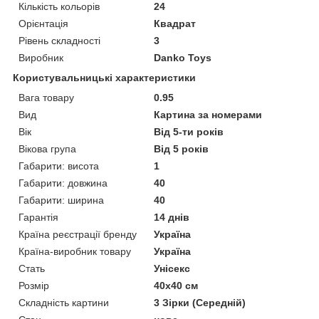
Кількість кольорів
24
Орієнтація
Квадрат
Рівень складності
3
Виробник
Danko Toys
Користувальницькі характеристики
Вага товару
0.95
Вид
Картина за номерами
Вік
Від 5-ти років
Вікова група
Від 5 років
Габарити: висота
1
Габарити: довжина
40
Габарити: ширина
40
Гарантія
14 днів
Країна реєстрації бренду
Україна
Країна-виробник товару
Україна
Стать
Унісекс
Розмір
40х40 см
Складність картини
3 Зірки (Середній)