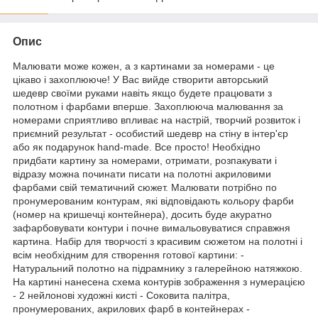
Опис
Малювати може кожен, а з картинами за номерами - це
цікаво і захоплююче! У Вас вийде створити авторський
шедевр своїми руками навіть якщо будете працювати з
полотном і фарбами вперше. Захоплююча малювання за
номерами сприятливо впливає на настрій, творчий розвиток і
приємний результат - особистий шедевр на стіну в інтер'єр
або як подарунок hand-made. Все просто! Необхідно
придбати картину за номерами, отримати, розпакувати і
відразу можна починати писати на полотні акриловими
фарбами свій тематичний сюжет. Малювати потрібно по
пронумерованим контурам, які відповідають кольору фарби
(номер на кришечці контейнера), досить буде акуратно
зафарбовувати контури і почне вимальовуватися справжня
картина. Набір для творчості з красивим сюжетом на полотні і
всім необхідним для створення готової картини: -
Натуральний полотно на підрамнику з галерейною натяжкою.
На картині нанесена схема контурів зображення з нумерацією
- 2 нейлонові художні кисті - Соковита палітра,
пронумерованих, акрилових фарб в контейнерах -