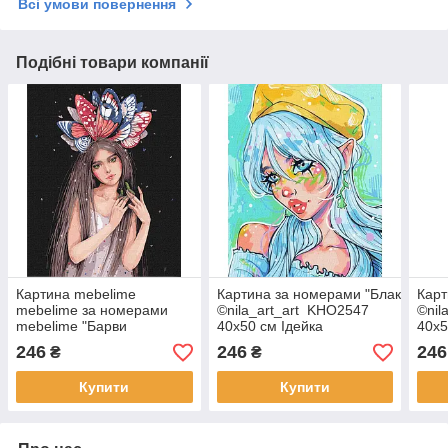
Всі умови повернення
Подібні товари компанії
Картина mebelime
Картина за номерами "Блакитноок
Карт
mebelime за номерами
©nila_art_art KHO2547
©nil
mebelime "Барви
40х50 см Ідейка
40х5
метеликів"
246
246
246
₴
₴
©lesya_nedzelska_art
Ідейка KHO4996 40х50 см
Купити
Купити