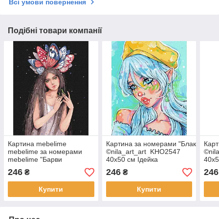
Всі умови повернення
Подібні товари компанії
Картина mebelime
Картина за номерами "Блакитноок
Карт
mebelime за номерами
©nila_art_art KHO2547
©nil
mebelime "Барви
40х50 см Ідейка
40х5
метеликів"
246
246
246
₴
₴
©lesya_nedzelska_art
Ідейка KHO4996 40х50 см
Купити
Купити