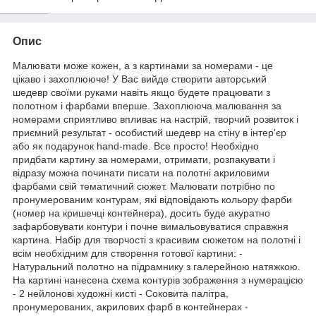
Опис
Малювати може кожен, а з картинами за номерами - це
цікаво і захоплююче! У Вас вийде створити авторський
шедевр своїми руками навіть якщо будете працювати з
полотном і фарбами вперше. Захоплююча малювання за
номерами сприятливо впливає на настрій, творчий розвиток і
приємний результат - особистий шедевр на стіну в інтер'єр
або як подарунок hand-made. Все просто! Необхідно
придбати картину за номерами, отримати, розпакувати і
відразу можна починати писати на полотні акриловими
фарбами свій тематичний сюжет. Малювати потрібно по
пронумерованим контурам, які відповідають кольору фарби
(номер на кришечці контейнера), досить буде акуратно
зафарбовувати контури і почне вимальовуватися справжня
картина. Набір для творчості з красивим сюжетом на полотні і
всім необхідним для створення готової картини: -
Натуральний полотно на підрамнику з галерейною натяжкою.
На картині нанесена схема контурів зображення з нумерацією
- 2 нейлонові художні кисті - Соковита палітра,
пронумерованих, акрилових фарб в контейнерах -