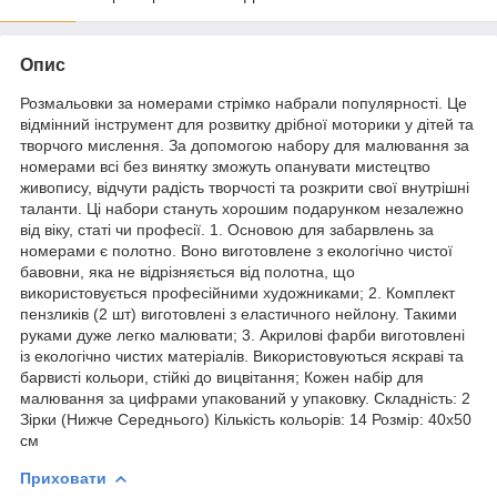
Опис
Розмальовки за номерами стрімко набрали популярності. Це
відмінний інструмент для розвитку дрібної моторики у дітей та
творчого мислення. За допомогою набору для малювання за
номерами всі без винятку зможуть опанувати мистецтво
живопису, відчути радість творчості та розкрити свої внутрішні
таланти. Ці набори стануть хорошим подарунком незалежно
від віку, статі чи професії. 1. Основою для забарвлень за
номерами є полотно. Воно виготовлене з екологічно чистої
бавовни, яка не відрізняється від полотна, що
використовується професійними художниками; 2. Комплект
пензликів (2 шт) виготовлені з еластичного нейлону. Такими
руками дуже легко малювати; 3. Акрилові фарби виготовлені
із екологічно чистих матеріалів. Використовуються яскраві та
барвисті кольори, стійкі до вицвітання; Кожен набір для
малювання за цифрами упакований у упаковку. Складність: 2
Зірки (Нижче Середнього) Кількість кольорів: 14 Розмір: 40х50
см
Приховати