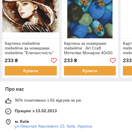
Картина mebelime
Картина за номерами
Карт
mebelime за номерами
mebelime . Art Craft
mebe
mebelime "Елеганстність"
Метеліки Монархи 40х50
mebe
Art Craft 10607-AC 40х50
см 10573-AC
Art 
233
233
233
₴
₴
см
см
Купити
Купити
Про нас
90% позитивних з 65 відгуків за рік
Працює з 13.02.2013
м. Київ
ул.Николая Хвылевого 15, Київ, Україна