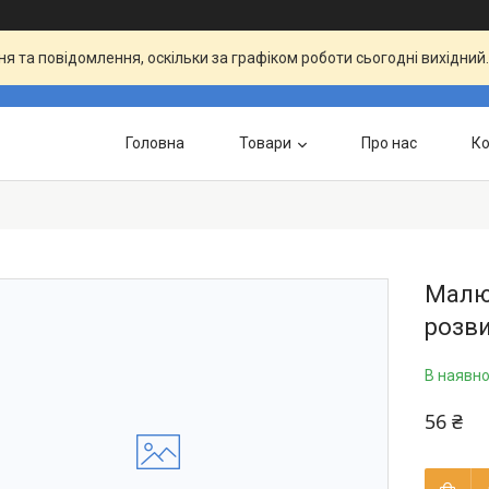
я та повідомлення, оскільки за графіком роботи сьогодні вихідни
Головна
Товари
Про нас
Ко
Малюй
розв
В наявно
56 ₴