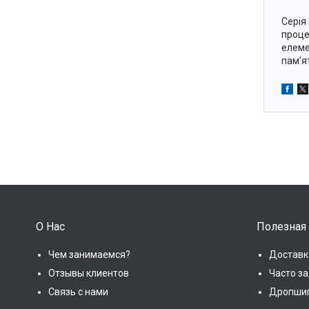
Серія
проце
елеме
пам’ят
О Нас
Полезная
Чем занимаемся?
Доставк
Отзывы клиентов
Часто з
Связь с нами
Дропши