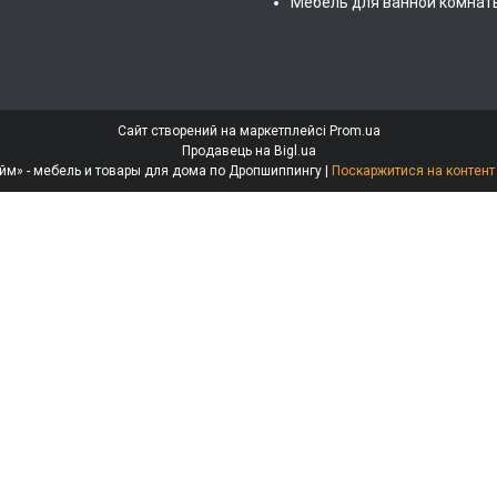
Мебель для ванной комнат
Сайт створений на маркетплейсі
Prom.ua
Продавець на Bigl.ua
Интернет-магазин «МебеЛайм» - мебель и товары для дома по Дропшиппингу |
Поскаржитися на контент