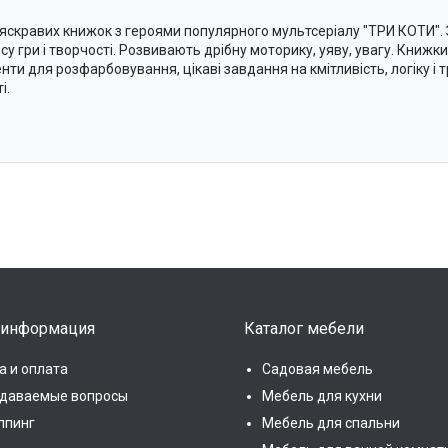
 яскравих книжок з героями популярного мультсеріалу "ТРИ КОТИ".
су гри і творчості. Розвивають дрібну моторику, уяву, увагу. Книжки
нти для розфарбовування, цікаві завдання на кмітливість, логіку і 
і.
 информация
Каталог мебели
а и оплата
Садовая мебель
адаваемые вопросы
Мебель для кухни
ппинг
Мебель для спальни