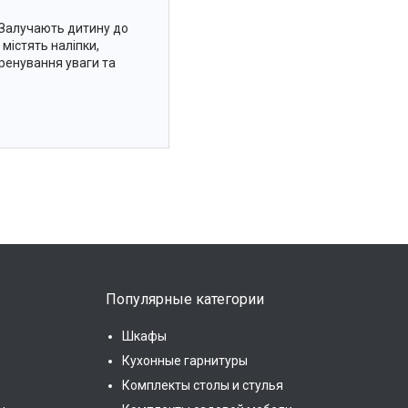
 Залучають дитину до
 містять наліпки,
тренування уваги та
Популярные категории
Шкафы
Кухонные гарнитуры
Комплекты столы и стулья