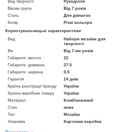
Вид творчості
Рукоділля
Вікова група
Від 7 років
Стать
Для дівчаток
Колір
Різні кольори
Користувальницькі характеристики
Вид
Набори мозаїки для
творчості
Вік
Від 7-ми років
Габарити: висота
22
Габарити: довжина
27.5
Габарити: ширина
0.5
Гарантія
14 днів
Країна реєстрації бренду
Україна
Країна-виробник товару
Україна
Матеріал
Комбінований
Стан
нове
Тип
Мозаїка
Упаковка
Картонна коробка