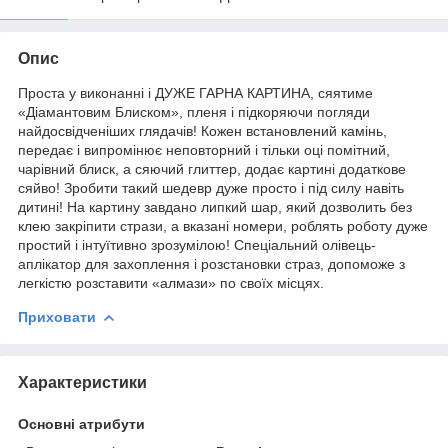
Опис
Проста у виконанні і ДУЖЕ ГАРНА КАРТИНА, сяятиме
«Діамантовим Блиском», пленя і підкоряючи погляди
найдосвідченіших глядачів! Кожен встановлений камінь,
передає і випромінює неповторний і тільки оці помітний,
чарівний блиск, а сяючий глиттер, додає картині додаткове
сяйво! Зробити такий шедевр дуже просто і під силу навіть
дитині! На картину завдано липкий шар, який дозволить без
клею закріпити стрази, а вказані номери, роблять роботу дуже
простий і інтуїтивно зрозумілою! Спеціальний олівець-
аплікатор для захоплення і розстановки страз, допоможе з
легкістю розставити «алмази» по своїх місцях.
Приховати
Характеристики
Основні атрибути