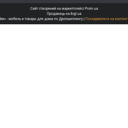
Сайт створений на маркетплейсі
Prom.ua
Продавець на Bigl.ua
Интернет-магазин «МебеЛайм» - мебель и товары для дома по Дропшиппингу |
Поскаржитися на контент