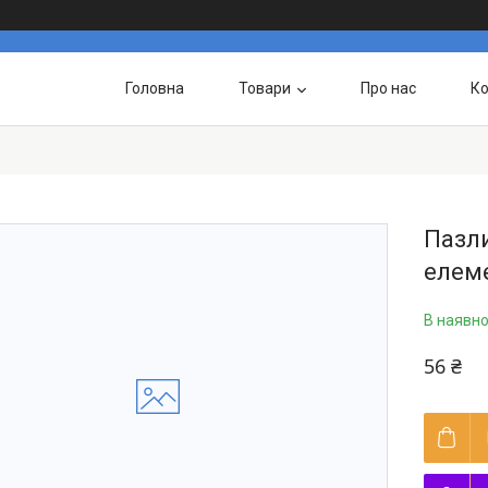
Головна
Товари
Про нас
Ко
Пазли
елем
В наявно
56 ₴