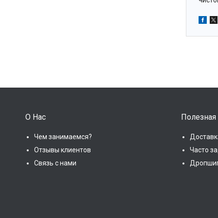
чистог
О Нас
Полезная
Чем занимаемся?
Доставк
Отзывы клиентов
Часто з
Связь с нами
Дропши