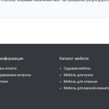
о ізолону. Яскравий і насичений пазл - це прекрасна гра для доросли
 информация
Каталог мебели
а и оплата
Садовая мебель
адаваемые вопросы
Мебель для кухни
ппинг
Мебель для спальни
Мебель для ванной комнат