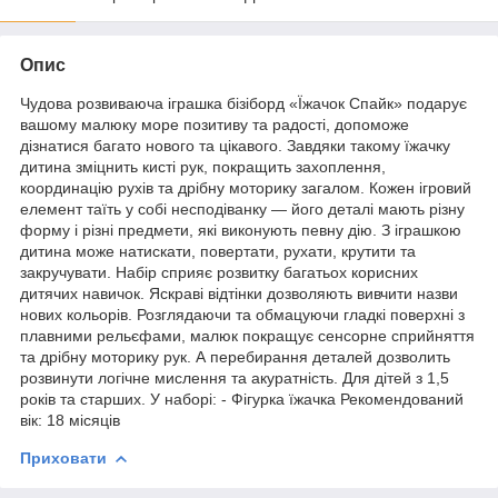
Опис
Чудова розвиваюча іграшка бізіборд «Їжачок Спайк» подарує
вашому малюку море позитиву та радості, допоможе
дізнатися багато нового та цікавого. Завдяки такому їжачку
дитина зміцнить кисті рук, покращить захоплення,
координацію рухів та дрібну моторику загалом. Кожен ігровий
елемент таїть у собі несподіванку — його деталі мають різну
форму і різні предмети, які виконують певну дію. З іграшкою
дитина може натискати, повертати, рухати, крутити та
закручувати. Набір сприяє розвитку багатьох корисних
дитячих навичок. Яскраві відтінки дозволяють вивчити назви
нових кольорів. Розглядаючи та обмацуючи гладкі поверхні з
плавними рельєфами, малюк покращує сенсорне сприйняття
та дрібну моторику рук. А перебирання деталей дозволить
розвинути логічне мислення та акуратність. Для дітей з 1,5
років та старших. У наборі: - Фігурка їжачка Рекомендований
вік: 18 місяців
Приховати