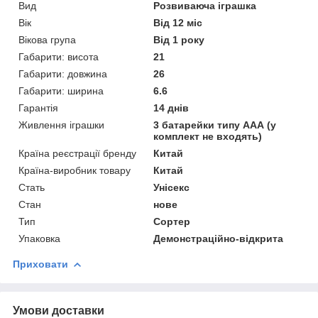
Вид
Розвиваюча іграшка
Вік
Від 12 міс
Вікова група
Від 1 року
Габарити: висота
21
Габарити: довжина
26
Габарити: ширина
6.6
Гарантія
14 днів
Живлення іграшки
3 батарейки типу ААА (у
комплект не входять)
Країна реєстрації бренду
Китай
Країна-виробник товару
Китай
Стать
Унісекс
Стан
нове
Тип
Сортер
Упаковка
Демонстраційно-відкрита
Приховати
Умови доставки