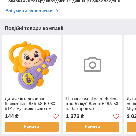
Повернення товару впродовж 14 днів за рахунок покупця
Всі умови повернення
Подібні товари компанії
Дитяче інтерактивне
Розвиваюча іГра mebelime
Дитя
брязкальце 855-58-59-60-
шка Бізікуб Bambi 648A-58
mebe
61A з музикою і світлом
на батарейках
MQ61
з мі
144
1 373
2 0
₴
₴
Купити
Купити