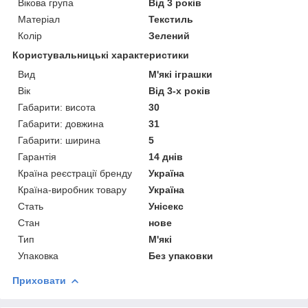
Вікова група
Від 3 років
Матеріал
Текстиль
Колір
Зелений
Користувальницькі характеристики
Вид
М'які іграшки
Вік
Від 3-х років
Габарити: висота
30
Габарити: довжина
31
Габарити: ширина
5
Гарантія
14 днів
Країна реєстрації бренду
Україна
Країна-виробник товару
Україна
Стать
Унісекс
Стан
нове
Тип
М'які
Упаковка
Без упаковки
Приховати