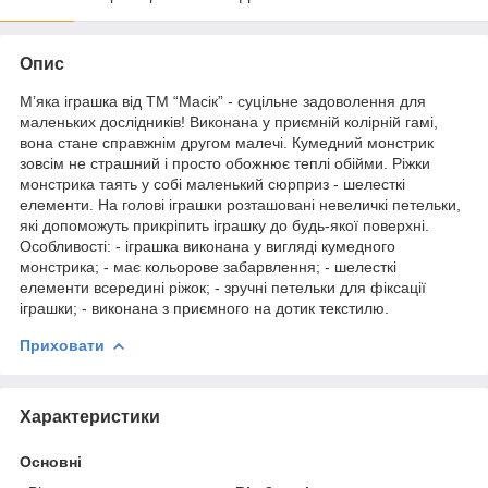
Опис
М’яка іграшка від ТМ “Масік” - суцільне задоволення для
маленьких дослідників! Виконана у приємній колірній гамі,
вона стане справжнім другом малечі. Кумедний монстрик
зовсім не страшний і просто обожнює теплі обійми. Ріжки
монстрика таять у собі маленький сюрприз - шелесткі
елементи. На голові іграшки розташовані невеличкі петельки,
які допоможуть прикріпить іграшку до будь-якої поверхні.
Особливості: - іграшка виконана у вигляді кумедного
монстрика; - має кольорове забарвлення; - шелесткі
елементи всередині ріжок; - зручні петельки для фіксації
іграшки; - виконана з приємного на дотик текстилю.
Приховати
Характеристики
Основні