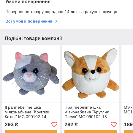
Умови повернення
Повернення товару впродовж 14 днів за рахунок покупця
Всі умови повернення
Подібні товари компанії
ІГра mebelime шка
ІГра mebelime шка
М'як
м'яконабивна "Круглик
м'яконабивна "Круглик
MC15
Котик" МС 090102-14
Песик" МС 090102-15
293
282
189
₴
₴