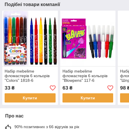
Подібні товари компанії
Набір mebelime
Набір mebelime
Набі
фломастерів 6 кольорів
фломастерів 6 кольорів
флом
"Colors" 1818-6
"Blowpens" 117-6
"Шпр
33
63
98
₴
₴
Купити
Купити
Про нас
90% позитивних з 66 відгуків за рік