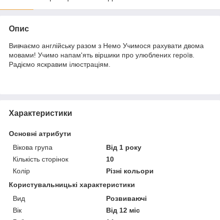
Опис
Вивчаємо англійську разом з Немо Учимося рахувати двома
мовами! Учимо напам'ять віршики про улюблених героїв.
Радіємо яскравим ілюстраціям.
Характеристики
Основні атрибути
Вікова група
Від 1 року
Кількість сторінок
10
Колір
Різні кольори
Користувальницькі характеристики
Вид
Розвиваючі
Вік
Від 12 міс