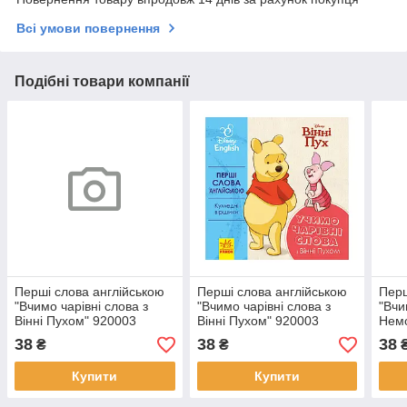
Всі умови повернення
Подібні товари компанії
Перші слова англійською
Перші слова англійською
Перш
"Вчимо чарівні слова з
"Вчимо чарівні слова з
"Вчи
Вінні Пухом" 920003
Вінні Пухом" 920003
Немо
Дісней
Дісней
38
38
38
₴
₴
Купити
Купити