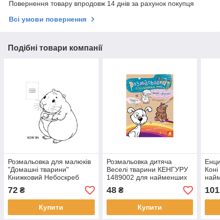
Повернення товару впродовж 14 днів за рахунок покупця
Всі умови повернення
Подібні товари компанії
Розмальовка для малюків
Розмальовка дитяча
Енци
"Домашні тварини"
Веселі тварини КЕНГУРУ
Коні
Книжковий Небоскреб
1489002 для найменших
най
403853
72
48
101
₴
₴
Купити
Купити