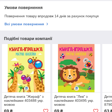
Умови повернення
Повернення товару впродовж 14 днів за рахунок покупця
Всі умови повернення
Подібні товари компанії
Дитяча книга "Жираф" з
Дитяча книга "Лев" з
Дитя
наклейками 403488 укр.
наклейками 403495 укр.
накл
мовою
мовою
8790
69
69
63
₴
₴