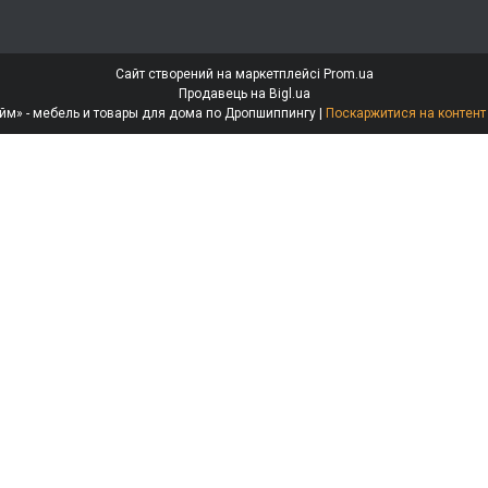
Сайт створений на маркетплейсі
Prom.ua
Продавець на Bigl.ua
Интернет-магазин «МебеЛайм» - мебель и товары для дома по Дропшиппингу |
Поскаржитися на контент