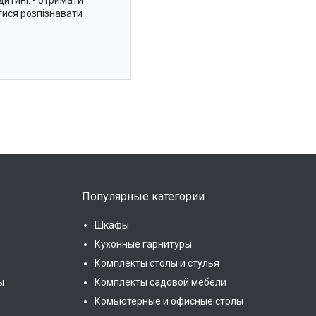
итині: - отримати
тися розпізнавати
Популярные категории
Шкафы
Кухонные гарнитуры
Комплекты столы и стулья
ы
Комплекты садовой мебели
Комьютерные и офисные столы