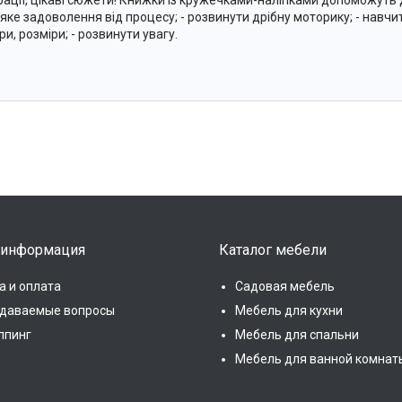
рації, цікаві сюжети! Книжки із кружечками-наліпками допоможуть д
яке задоволення від процесу; - розвинути дрібну моторику; - навчи
и, розміри; - розвинути увагу.
 информация
Каталог мебели
а и оплата
Садовая мебель
адаваемые вопросы
Мебель для кухни
ппинг
Мебель для спальни
Мебель для ванной комнат