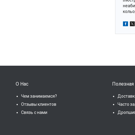
ілюст
неаби
кольор
О Нас
Полезная
Чем занимаемся?
Доставк
Отзывы клиентов
Часто з
Связь с нами
Дропши