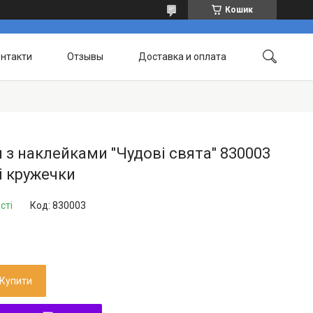
Кошик
нтакти
Отзывы
Доставка и оплата
 з наклейками "Чудові свята" 830003
і кружечки
сті
Код:
830003
Купити