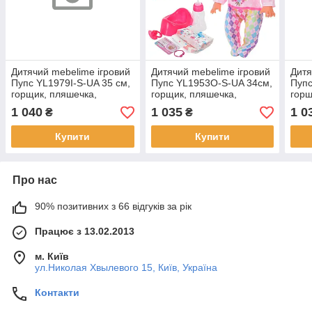
Дитячий mebelime ігровий
Дитячий mebelime ігровий
Дитя
Пупс YL1979I-S-UA 35 см,
Пупс YL1953O-S-UA 34см,
Пупс
горщик, пляшечка,
горщик, пляшечка,
горщ
підгузник, соска, рюкзак
підгузник, соска
підг
1 040
1 035
1 0
₴
₴
Купити
Купити
Про нас
90% позитивних з 66 відгуків за рік
Працює з 13.02.2013
м. Київ
ул.Николая Хвылевого 15, Київ, Україна
Контакти