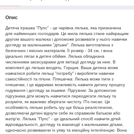
Опис
Дитяча іграшка "Пупс" - це чарівна лялька, яка призначена
для найменших господарів. Ця мила лялька стане найкращим
другом вашого малюка і допоможе розвивати у нього навички
догляду за маленькими "дітьми". Лялька виготовлена з
безпечних і якісних матеріалів. Її розмір - 34 см, і вона
ідеально лягає в дитячі обійми. Лялька обладнана
численними аксесуарами для імітації догляду за нею. В
комплекті до ляльки входять: Горщик: Ваша дитина може
навчатися робити ляльці "потребу" і виробляти навички
самостійності та гігієни. Пляшечка: Лялька може пити з
пляшечки, і це відкриває можливість навчити дитину процесу
годування і догляду за іншими. Підгузник: За допомогою
підгузника діти можуть навчитися переодягати ляльку та
розуміти, як важливо зберігати чистоту. П'є-писає: Ця
особливість ляльки робить гру ще більш реалістичною,
дозволяючи дитині відчути себе як справжнім батьком або
матір'ю. Лялька "Пупс" - це ідеальний спосіб навчити дітей
відповідальності, догляду та взаємодії з маленькими дітьми,
одночасно розвиваючи їх уяву та емоційну інтелігенцію. Вона