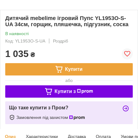
Дитячий mebelime ігровий Пупс YL1953O-S-
UA 34см, горщик, пляшечка, підгузник, соска
В наявності
Код: YL1953O-S-UA
Роздріб
1 035
₴
Купити
або
Купити з
Що таке купити з Пром?
Замовлення під захистом
Опис
Характеристики
Доставка
Оплата
Умови п