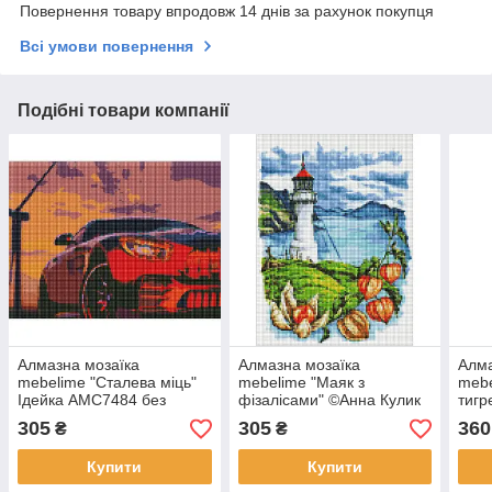
Повернення товару впродовж 14 днів за рахунок покупця
Всі умови повернення
Подібні товари компанії
Алмазна мозаїка
Алмазна мозаїка
Алма
mebelime "Сталева міць"
mebelime "Маяк з
mebe
Ідейка AMC7484 без
фізалісами" ©Анна Кулик
тигр
підрамника 30х40 см
Ідейка AMC7668 без
Ідей
305
305
360
₴
₴
підрамника 30х40 см
підр
Купити
Купити