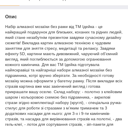
Опис
Набір алмазної мозаїки без рами від ТМ Ідейка - це
найкращий подарунок для близьких, коханих та рідних людей,
який стане незабутнім презентом завдяки сучасному дизайну
сюжетів! Викладка картин алмазною технікою є чудовим
заняттям для зняття стресу, медитації та релаксу. Завдяки
ефекту 5D, картини мають дивовижний, чаруючий об’ємний
вигляд, який поглиблюється за допомогою огранювання
кожного камінчика. Для вас ТМ Ідейка підготувала
найяскравіші та найгарніші набори алмазної мозаїки без
підрамника, котрі зручно зберігати. За необхідності готову
мозаїку можна оформити у багетну рамку. Після викладки всіх
стразів картина вже має закінчений вигляд і готова
прикрашати вашу оселю. Склад набору: - полотно з клейовим
шаром і кольоровою схемою без підрамника, - акрилові
стрази згідно комплектації набору (круглі), - спеціальна ручка-
стилус для роботи зі стразами з м’яким тримачем та 3
додаткових насадки для нього: для 3-х і 9-ти камінчиків-
стразів, та насадка для вирівнювання стразів на полотні, - два
гель-клеї, - лоток для сортування стразів, - зіп-пакети для