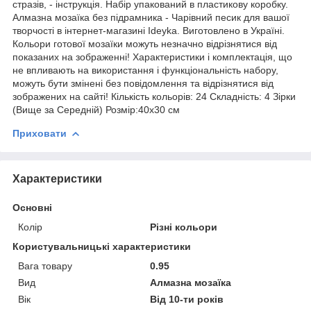
стразів, - інструкція. Набір упакований в пластикову коробку.
Алмазна мозаїка без підрамника - Чарівний песик для вашої
творчості в інтернет-магазині Ideyka. Виготовлено в Україні.
Кольори готової мозаїки можуть незначно відрізнятися від
показаних на зображенні! Характеристики і комплектація, що
не впливають на використання і функціональність набору,
можуть бути змінені без повідомлення та відрізнятися від
зображених на сайті! Кількість кольорів: 24 Складність: 4 Зірки
(Вище за Середній) Розмір:40х30 см
Приховати
Характеристики
Основні
Колір
Різні кольори
Користувальницькі характеристики
Вага товару
0.95
Вид
Алмазна мозаїка
Вік
Від 10-ти років