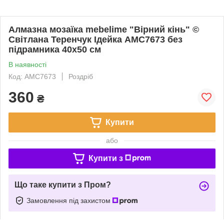
Алмазна мозаїка mebelime "Вірний кінь" ©
Світлана Теренчук Ідейка AMC7673 без
підрамника 40х50 см
В наявності
Код: AMC7673
Роздріб
360
₴
Купити
або
Купити з
Що таке купити з Пром?
Замовлення під захистом