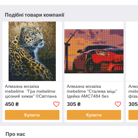
Подібні товари компанії
Алмазна мозаїка
Алмазна мозаїка
Алма
mebelime "Гра mebelime
mebelime "Сталева міць"
mebe
ціозний хижак" ©Світлана
Ідейка AMC7484 без
фіза
Теренчук AMO7561
підрамника 30х40 см
Ідей
450
305
305
₴
₴
Ідейка 40х50 см
підр
Купити
Купити
Про нас