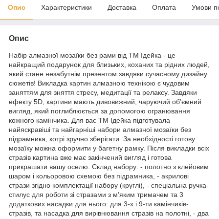
Опис
Характеристики
Доставка
Оплата
Умови п
Опис
Набір алмазної мозаїки без рами від ТМ Ідейка - це
найкращий подарунок для близьких, коханих та рідних людей,
який стане незабутнім презентом завдяки сучасному дизайну
сюжетів! Викладка картин алмазною технікою є чудовим
заняттям для зняття стресу, медитації та релаксу. Завдяки
ефекту 5D, картини мають дивовижний, чаруючий об’ємний
вигляд, який поглиблюється за допомогою огранювання
кожного камінчика. Для вас ТМ Ідейка підготувала
найяскравіші та найгарніші набори алмазної мозаїки без
підрамника, котрі зручно зберігати. За необхідності готову
мозаїку можна оформити у багетну рамку. Після викладки всіх
стразів картина вже має закінчений вигляд і готова
прикрашати вашу оселю. Склад набору: - полотно з клейовим
шаром і кольоровою схемою без підрамника, - акрилові
стрази згідно комплектації набору (круглі), - спеціальна ручка-
стилус для роботи зі стразами з м’яким тримачем та 3
додаткових насадки для нього: для 3-х і 9-ти камінчиків-
стразів, та насадка для вирівнювання стразів на полотні, - два