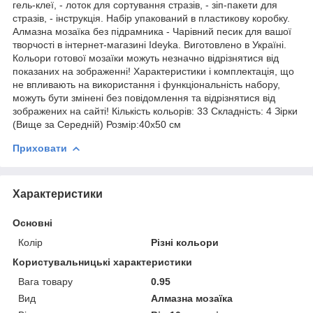
гель-клеї, - лоток для сортування стразів, - зіп-пакети для
стразів, - інструкція. Набір упакований в пластикову коробку.
Алмазна мозаїка без підрамника - Чарівний песик для вашої
творчості в інтернет-магазині Ideyka. Виготовлено в Україні.
Кольори готової мозаїки можуть незначно відрізнятися від
показаних на зображенні! Характеристики і комплектація, що
не впливають на використання і функціональність набору,
можуть бути змінені без повідомлення та відрізнятися від
зображених на сайті! Кількість кольорів: 33 Складність: 4 Зірки
(Вище за Середній) Розмір:40х50 см
Приховати
Характеристики
Основні
Колір
Різні кольори
Користувальницькі характеристики
Вага товару
0.95
Вид
Алмазна мозаїка