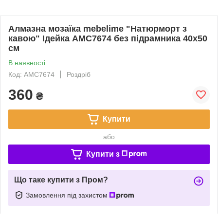
Алмазна мозаїка mebelime "Натюрморт з
кавою" Ідейка AMC7674 без підрамника 40х50
см
В наявності
Код: AMC7674
Роздріб
360
₴
Купити
або
Купити з
Що таке купити з Пром?
Замовлення під захистом