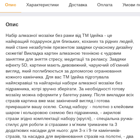
Опис
Характеристики
Доставка
Оплата
Умови п
Опис
Набір алмазної мозаїки без рами від ТМ Ідейка - це
найкращий подарунок для близьких, коханих та рідних людей,
який стане незабутнім презентом завдяки сучасному дизайну
сюжетів! Викладка картин алмазною технікою є чудовим
заняттям для зняття стресу, медитації та релаксу. Завдяки
ефекту 5D, картини мають дивовижний, чаруючий об’ємний
вигляд, який поглиблюється за допомогою огранювання
кожного камінчика. Для вас ТМ Ідейка підготувала
найяскравіші та найгарніші набори алмазної мозаїки без
підрамника, котрі зручно зберігати. За необхідності готову
мозаїку можна оформити у багетну рамку. Після викладки всіх
стразів картина вже має закінчений вигляд і готова
прикрашати вашу оселю. Склад набору: - полотно з клейовим
шаром і кольоровою схемою без підрамника, - акрилові
стрази згідно комплектації набору (круглі), - спеціальна ручка-
стилус для роботи зі стразами з м’яким тримачем та 3
додаткових насадки для нього: для 3-х і 9-ти камінчиків-
стразів, та насадка для вирівнювання стразів на полотні, - два