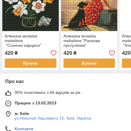
Алмазна мозаїка
Алмазна мозаїка
Алма
mebelime
mebelime "Ранкова
meb
"Сонячні нарциси"
прогулянка"
"Ат
©kovtun_olga_art
©art_selena_ua AMO7645
©art
420
420
420
₴
₴
AMO7590 40х40 см Ідейка
Ідейка 40х40 см
AMO
Купити
Купити
Про нас
90% позитивних з 66 відгуків за рік
Працює з 13.02.2013
м. Київ
ул.Николая Хвылевого 15, Київ, Україна
Контакти