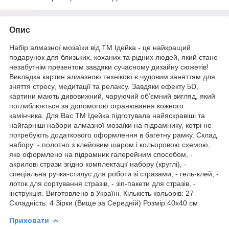
Опис
Набір алмазної мозаїки від ТМ Ідейка - це найкращий
подарунок для близьких, коханих та рідних людей, який стане
незабутнім презентом завдяки сучасному дизайну сюжетів!
Викладка картин алмазною технікою є чудовим заняттям для
зняття стресу, медитації та релаксу. Завдяки ефекту 5D,
картини мають дивовижний, чаруючий об’ємний вигляд, який
поглиблюється за допомогою огранювання кожного
камінчика. Для Вас ТМ Ідейка підготувала найяскравіші та
найгарніші набори алмазної мозаїки на підрамнику, котрі не
потребують додаткового оформлення в багетну рамку. Склад
набору: - полотно з клейовим шаром і кольоровою схемою,
яке оформлено на підрамник галерейним способом, -
акрилові стрази згідно комплектації набору (круглі), -
спеціальна ручка-стилус для роботи зі стразами, - гель-клей, -
лоток для сортування стразів, - зіп-пакети для стразів, -
інструкція. Виготовлено в Україні. Кількість кольорів: 27
Складність: 4 Зірки (Вище за Середній) Розмір:40х40 см
Приховати