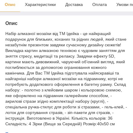
Опис
Характеристики
Доставка
Оплата
Умови п
Опис
Набір алмазної мозаїки від ТМ Ідейка - це найкращий
подарунок для близьких, коханих та рідних людей, який стане
незабутнім презентом завдяки сучасному дизайну сюжетів!
Викладка картин алмазною технікою є чудовим заняттям для
зняття стресу, медитації та релаксу. Завдяки ефекту 5D,
картини мають дивовижний, чаруючий об’ємний вигляд, який
поглиблюється за допомогою огранювання кожного
камінчика. Для Вас ТМ Ідейка підготувала найяскравіші та
найгарніші набори алмазної мозаїки на підрамнику, котрі не
потребують додаткового оформлення в багетну рамку. Склад
набору: - полотно з клейовим шаром і кольоровою схемою,
яке оформлено на підрамник галерейним способом, -
акрилові стрази згідно комплектації набору (круглі), -
спеціальна ручка-стилус для роботи зі стразами, - гель-клей, -
лоток для сортування стразів, - зіп-пакети для стразів, -
інструкція. Виготовлено в Україні. Кількість кольорів: 36
Складність: 4 Зірки (Вище за Середній) Розмір:40х50 см