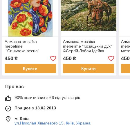
Алмазна мозаїка
Алмазна мозаїка
Алма
mebelime
mebelime "Козацький дух"
mebe
"Синьоока весна"
©Сергій Лобач Ідейка
мете
©lesya_nedzelska_art
AMO7338 40х50 см
©les
450
450
450
₴
₴
Ідейка AMO7475 40х50 см
Ідей
Купити
Купити
Про нас
90% позитивних з 66 відгуків за рік
Працює з 13.02.2013
м. Київ
ул.Николая Хвылевого 15, Київ, Україна