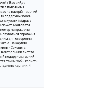
юче! У Вас вийде
ти з полотном і
ає на настрій, творчий
о як подарунок hand-
зпакувати і відразу
ий сюжет. Малювати
(номер на кришечці
альовуватися справжня
хідним для створення
яжкою. На картині
кисті - Соковита
- Контрольний лист та
ний подарунок, гарний
ття таким хобі - користь
ладність картини: 4