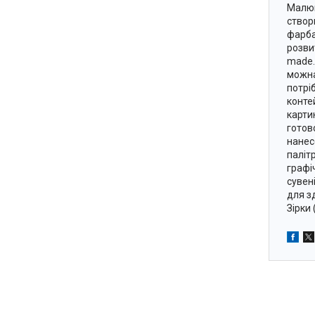
Малюв
створ
фарба
розви
made.
можна
потрі
конте
карти
готов
нанес
паліт
графі
сувен
для з
Зірки