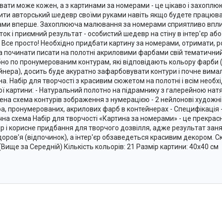
ати може кожен, а з картинами за номерами - це цікаво і захоплю
ити авторський шедевр своїми руками навіть якщо будете працюва
ми вперше. Захоплююча малювання за номерами сприятливо вплив
ток і приємний результат - особистий шедевр на стіну в інтер'єр аб
 Все просто! Необхідно придбати картину за номерами, отримати, ро
 починати писати на полотні акриловими фарбами свій тематичн
бно по пронумерованим контурам, які відповідають кольору фарби 
йнера), досить буде акуратно зафарбовувати контури і почне вим
на. Набір для творчості з красивим сюжетом на полотні і всім необ
ої картини: - Натуральний полотно на підрамнику з галерейною нат
ена схема контурів зображення з нумерацією - 2 нейлонові художні 
ра, пронумерованих, акрилових фарб в контейнерах - Специфікація 
чна схема Набір для творчості «Картина за номерами» - це прекрас
ір і корисне придбання для творчого дозвілля, адже результат заня
доров'я (відпочинок), а інтер'єр обзаведеться красивим декором. Ск
 (Вище за Середній) Кількість кольорів: 21 Размір картини: 40х40 см