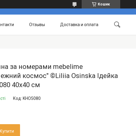
Кошик
нтакти
Отзывы
Доставка и оплата
ина за номерами mebelime
ежний космос" ©Liliia Osinska Ідейка
080 40х40 см
сті
Код:
KHO5080
Купити