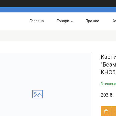
Головна
Товари
Про нас
Ко
Карт
"Безм
KHO5
В наявно
203 ₴