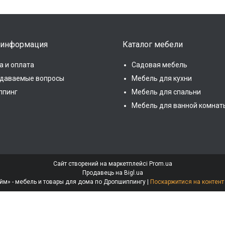
 информация
Каталог мебели
а и оплата
Садовая мебель
адаваемые вопросы
Мебель для кухни
ппинг
Мебель для спальни
Мебель для ванной комнат
Сайт створений на маркетплейсі
Prom.ua
Продавець на Bigl.ua
Интернет-магазин «МебеЛайм» - мебель и товары для дома по Дропшиппингу |
Поскаржитися на контент