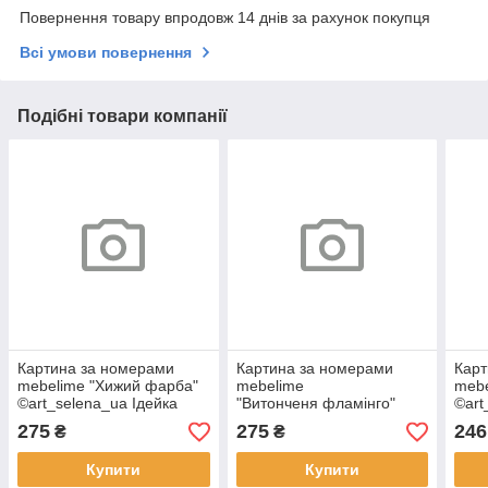
Повернення товару впродовж 14 днів за рахунок покупця
Всі умови повернення
Подібні товари компанії
Картина за номерами
Картина за номерами
Карт
mebelime "Хижий фарба"
mebelime
mebe
©art_selena_ua Ідейка
"Витонченя фламінго"
©art
KHO6518 40х50
©art_selena_ua Ідейка
KHO
275
275
246
₴
₴
см з фарбами металiк extra
KHO6523 40х50
см з фарбами металiк extra
Купити
Купити