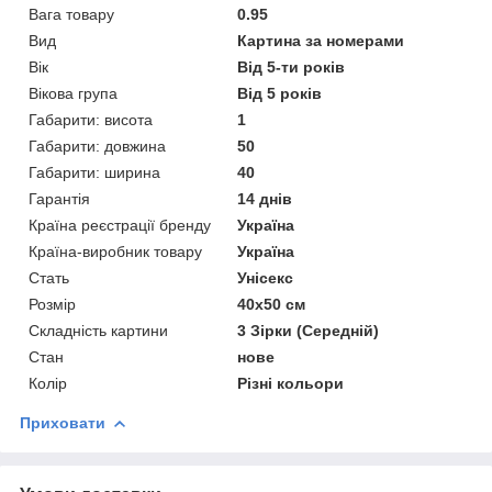
Вага товару
0.95
Вид
Картина за номерами
Вік
Від 5-ти років
Вікова група
Від 5 років
Габарити: висота
1
Габарити: довжина
50
Габарити: ширина
40
Гарантія
14 днів
Країна реєстрації бренду
Україна
Країна-виробник товару
Україна
Стать
Унісекс
Розмір
40х50 см
Складність картини
3 Зірки (Середній)
Стан
нове
Колір
Різні кольори
Приховати