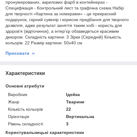
пронумерованих, акрилових фарб в контейнерах -
Специфікація - Контрольний лист та графічна схема Набір
для творчості «Картина за номерами» - це прекрасний
подарунок, гарний сувенір і корисне придбання для творчого
дозвілля, адже результат заняття таким хобі - користь для
здоров'я (відпочинок), а інтер'єр обзаведеться красивим
декором. Складність картини: 3 Зірки (Середній) Кількість
кольорів: 22 Размір картини: 50х40 см
Приховати
Характеристики
Основні атрибути
Виробник
Ідейка
Жанр
Тварини
Кількість кольорів
22
Орієнтація
Вертикальна
Рівень складності
3
Користувальницькі характеристики