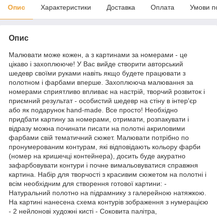
Опис
Характеристики
Доставка
Оплата
Умови п
Опис
Малювати може кожен, а з картинами за номерами - це
цікаво і захоплююче! У Вас вийде створити авторський
шедевр своїми руками навіть якщо будете працювати з
полотном і фарбами вперше. Захоплююча малювання за
номерами сприятливо впливає на настрій, творчий розвиток і
приємний результат - особистий шедевр на стіну в інтер'єр
або як подарунок hand-made. Все просто! Необхідно
придбати картину за номерами, отримати, розпакувати і
відразу можна починати писати на полотні акриловими
фарбами свій тематичний сюжет. Малювати потрібно по
пронумерованим контурам, які відповідають кольору фарби
(номер на кришечці контейнера), досить буде акуратно
зафарбовувати контури і почне вимальовуватися справжня
картина. Набір для творчості з красивим сюжетом на полотні і
всім необхідним для створення готової картини: -
Натуральний полотно на підрамнику з галерейною натяжкою.
На картині нанесена схема контурів зображення з нумерацією
- 2 нейлонові художні кисті - Соковита палітра,