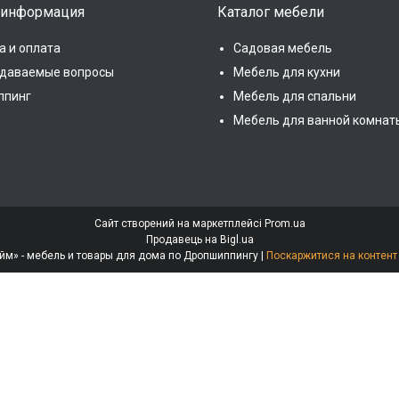
 информация
Каталог мебели
а и оплата
Садовая мебель
адаваемые вопросы
Мебель для кухни
ппинг
Мебель для спальни
Мебель для ванной комнат
Сайт створений на маркетплейсі
Prom.ua
Продавець на Bigl.ua
Интернет-магазин «МебеЛайм» - мебель и товары для дома по Дропшиппингу |
Поскаржитися на контент