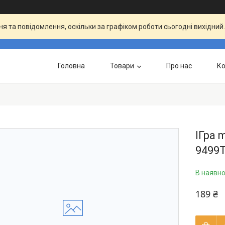
я та повідомлення, оскільки за графіком роботи сьогодні вихідни
Головна
Товари
Про нас
Ко
ІГра 
9499
В наявно
189 ₴