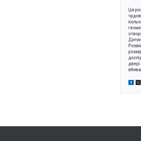
Ця ро
чудов
кольо
геоме
отвор
Дитин
Розви
розмі
дослі
двері
вбива