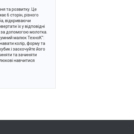
ня та розвитку. Це
є 6 сторін, різного
ба, відкриваючи
ертати їх у відповідні
и за допомогою молотка.
озумний малюк ТехноК":
навати колір, форму та
убик і заохочуйте його
чиняти та зачиняти
алюкові навчитися