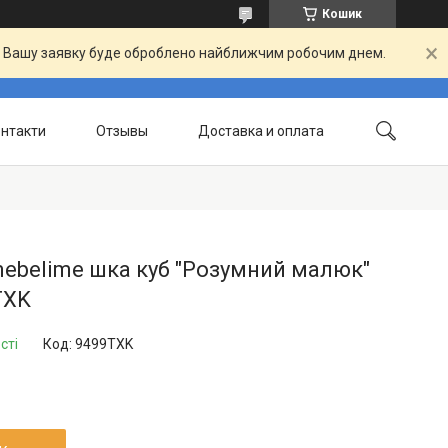
Кошик
й. Вашу заявку буде оброблено найближчим робочим днем.
нтакти
Отзывы
Доставка и оплата
mebelime шка куб "Розумний малюк"
TXK
сті
Код:
9499TXK