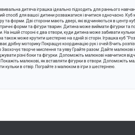
звивальна дитяча іграшка ідеально підходить для раннього навчан
ий спосіб для вашої дитини розважатися і вчитися одночасно. Куб ма
ру та форми. Дві сторони мають двері, які відчиняються в центр ку
тричні форми та фігури тварин. Дитина може виймати фігурки та пов
и. На іншій стороні є два отвори, куди дитина може забивати кульк
а також може крутити шестерню на одній зі сторін. Іграшка куб "Р
ває дрібну моторику Покращує координацію рук і очей Вчить розпіз
р Заохочує творче мислення та уяву Грайте разом: Дайте малюкові к
джувати різні боки та фігурки. Допоможіть малюкові навчитися від
. Покажіть малюкові, як вставляти фігурки в отвори. Допоможіть м
ти кульки в отвір. Пограйте з малюком в ігри з шестернею.