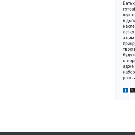
Батьк
готов
шукат
в доп
наклеї
легко
з цим
прикр
твою 
будут
створ
адже 
набор
раннь