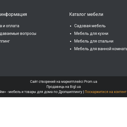
 информация
Каталог мебели
а и оплата
Садовая мебель
адаваемые вопросы
Мебель для кухни
ппинг
Мебель для спальни
Мебель для ванной комнат
Сайт створений на маркетплейсі
Prom.ua
Продавець на Bigl.ua
Интернет-магазин «МебеЛайм» - мебель и товары для дома по Дропшиппингу |
Поскаржитися на контент