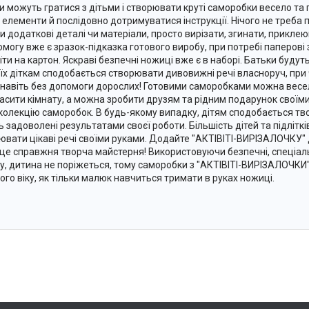
и можуть гратися з дітьми і створювати круті саморобки весело та 
і елементи й послідовно дотримуватися інструкції. Нічого не треба
и додаткові деталі чи матеріали, просто вирізати, згинати, приклею
омогу вже є зразок-підказка готового виробу, при потребі паперов
ти на картон. Яскраві безпечні ножиці вже є в наборі. Батьки будуть
 їх діткам сподобається створювати дивовижні речі власноруч, при
 навіть без допомоги дорослих! Готовими саморобками можна весел
асити кімнату, а можна зробити друзям та рідним подарунок своїм
колекцію саморобок. В будь-якому випадку, дітям сподобається тво
ь задоволені результатами своєї роботи. Більшість дітей та підліт
ювати цікаві речі своїми руками. Додайте "АКТІВІТІ-ВИРІЗАЛОЧКУ" 
це справжня творча майстерня! Використовуючи безпечні, спеціаль
у, дитина не поріжеться, тому саморобки з "АКТІВІТІ-ВИРІЗАЛОЧКИ
ого віку, як тільки малюк навчиться тримати в руках ножиці.