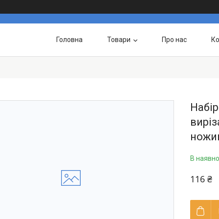
Головна
Товари
Про нас
Ко
Набір
виріз
ножи
В наявно
116 ₴