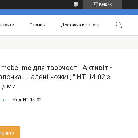
Кошик
нтакти
Отзывы
Доставка и оплата
 mebelime для творчості "Активіті-
алочка. Шалені ножиці" НТ-14-02 з
цями
сті
Код:
НТ-14-02
Купити