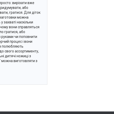
просто: вирізати вже
 придумувати, або
вати, гратися. Для діток
і заготовки можна
 у захваті наскільки
 чому вони справляться
о гратися, або
и руками чи поповнити
рчий процес і вони
ків полюбляють
до свого ассортименту,
ні дитячі ножиці з
" можна виготовляти з