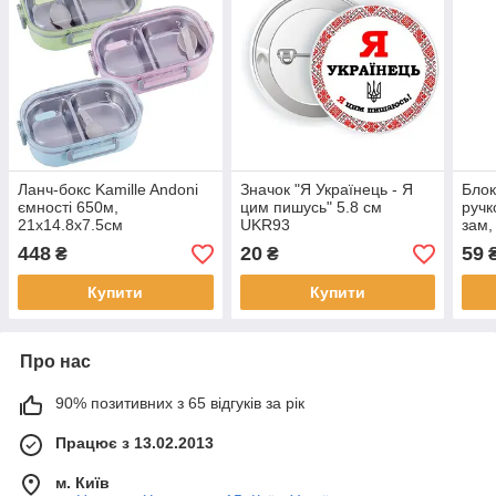
Ланч-бокс Kamille Andoni
Значок "Я Українець - Я
Блок
ємності 650м,
цим пишусь" 5.8 см
ручк
21х14.8х7.5см
UKR93
зам,
448
20
59
₴
₴
Купити
Купити
Про нас
90% позитивних з 65 відгуків за рік
Працює з 13.02.2013
м. Київ