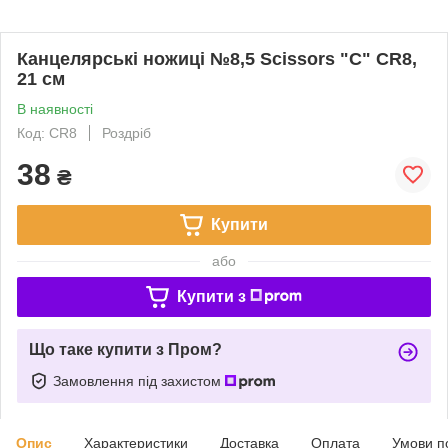
Канцелярські ножиці №8,5 Scissors "C" CR8,
21 см
В наявності
Код: CR8
Роздріб
38
₴
Купити
або
Купити з
Що таке купити з Пром?
Замовлення під захистом
Опис
Характеристики
Доставка
Оплата
Умови п