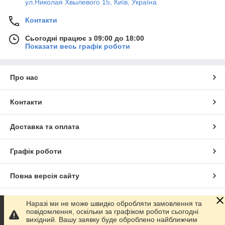
ул.Николая Хвылевого 15, Київ, Україна
Контакти
Сьогодні працює з 09:00 до 18:00
Показати весь графік роботи
Про нас
Контакти
Доставка та оплата
Графік роботи
Повна версія сайту
Сайт створено на маркетплейсі
Prom.ua
Наразі ми не може швидко обробляти замовлення та
повідомлення, оскільки за графіком роботи сьогодні
вихідний. Вашу заявку буде оброблено найближчим