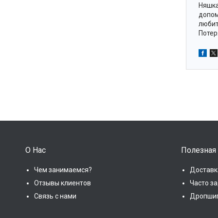
Няшка
допом
любит
Потер
О Нас
Полезная
Чем занимаемся?
Доставк
Отзывы клиентов
Часто з
Связь с нами
Дропши