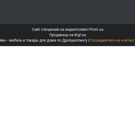
Сайт створений на маркетплейсі
Prom.ua
Продавець на Bigl.ua
Интернет-магазин «МебеЛайм» - мебель и товары для дома по Дропшиппингу |
Поскаржитися на контент