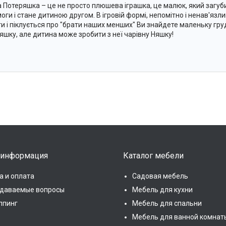
 Потеряшка – це не просто плюшева іграшка, це малюк, який загуб
оги і стане дитиною другом. В ігровій формі, непомітно і ненав'язл
и і піклується про "брати наших менших" Ви знайдете маленьку груд
яшку, але дитина може зробити з неї чарівну Няшку!
 информация
Каталог мебели
а и оплата
Садовая мебель
адаваемые вопросы
Мебель для кухни
ппинг
Мебель для спальни
Мебель для ванной комнат