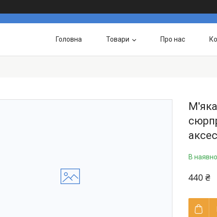
Головна
Товари
Про нас
Ко
М'яка
сюрпр
аксе
В наявно
440 ₴