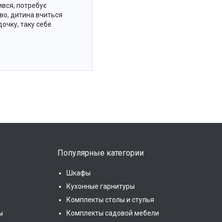
ився, потребує
иво, дитина вчиться
очку, таку себе
Популярные категории
Шкафы
Кухонные гарнитуры
Комплекты столы и стулья
ы
Комплекты садовой мебели