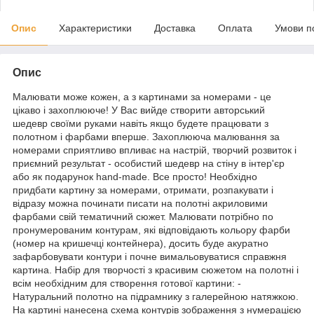
Опис
Характеристики
Доставка
Оплата
Умови п
Опис
Малювати може кожен, а з картинами за номерами - це
цікаво і захоплююче! У Вас вийде створити авторський
шедевр своїми руками навіть якщо будете працювати з
полотном і фарбами вперше. Захоплююча малювання за
номерами сприятливо впливає на настрій, творчий розвиток і
приємний результат - особистий шедевр на стіну в інтер'єр
або як подарунок hand-made. Все просто! Необхідно
придбати картину за номерами, отримати, розпакувати і
відразу можна починати писати на полотні акриловими
фарбами свій тематичний сюжет. Малювати потрібно по
пронумерованим контурам, які відповідають кольору фарби
(номер на кришечці контейнера), досить буде акуратно
зафарбовувати контури і почне вимальовуватися справжня
картина. Набір для творчості з красивим сюжетом на полотні і
всім необхідним для створення готової картини: -
Натуральний полотно на підрамнику з галерейною натяжкою.
На картині нанесена схема контурів зображення з нумерацією