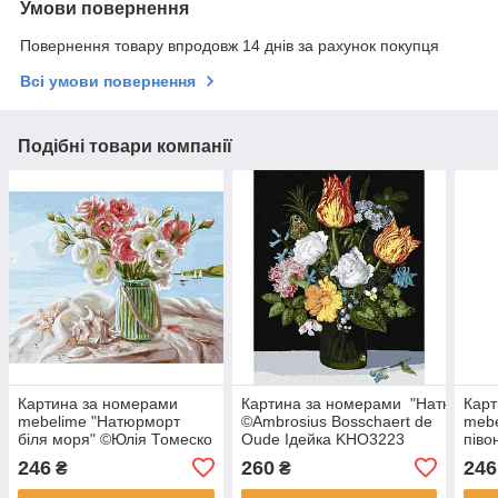
Умови повернення
Повернення товару впродовж 14 днів за рахунок покупця
Всі умови повернення
Подібні товари компанії
Картина за номерами
Картина за номерами "Натюрморт з
Карт
mebelime "Натюрморт
©Ambrosius Bosschaert de
mebe
біля моря" ©Юлія Томеско
Oude Ідейка KHO3223
піво
Ідейка KHO5609 40х50 см
40х50 см
Ідей
246
260
246
₴
₴