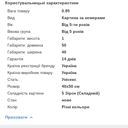
Користувальницькі характеристики
Вага товару
0.95
Вид
Картина за номерами
Вік
Від 5-ти років
Вікова група
Від 5 років
Габарити: висота
1
Габарити: довжина
50
Габарити: ширина
40
Гарантія
14 днів
Країна реєстрації бренду
Україна
Країна-виробник товару
Україна
Стать
Унісекс
Розмір
40х50 см
Складність картини
5 Зірок (Складний)
Стан
нове
Колір
Різні кольори
Приховати