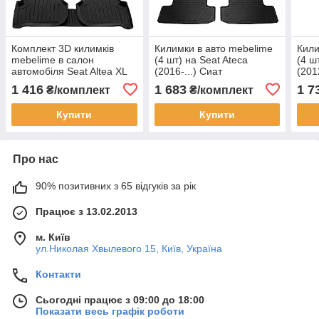
Комплект 3D килимків
Килимки в авто mebelime
Кили
mebelime в салон
(4 шт) на Seat Ateca
(4 ш
автомобіля Seat Altea XL
(2016-...) Сиат
(201
(2005-2015) Сиат
1 416
1 683
1 7
₴/комплект
₴/комплект
Купити
Купити
Про нас
90% позитивних з 65 відгуків за рік
Працює з 13.02.2013
м. Київ
ул.Николая Хвылевого 15, Київ, Україна
Контакти
Сьогодні працює з 09:00 до 18:00
Показати весь графік роботи