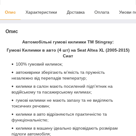
Опис
Характеристики
Доставка
Оплата
Умови п
Опис
Автомобільні гумові килимки ТМ Stingray:
Гумові Килимки в авто (4 шт) на Seat Altea XL (2005-2015)
Сиат
100% гумовий килимок;
автокиврики зберігають м'якість та пружність
незалежно від перепадів температур;
килимки в салон мають посилений підп'ятник на
водійському та пасажирському килимах;
гумові килимки не мають запаху та не виділяють
токсичних речовин;
килимки в авто відрізняються практичністю та
функціональністю;
килимки в машину ідеально відповідають розмірам
підлоги автомобіля;