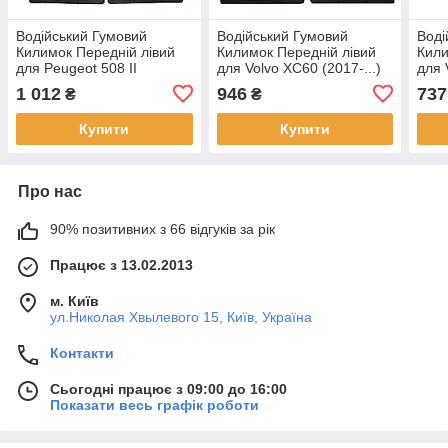
Водійський Гумовий
Водійський Гумовий
Воді
Килимок Передній лівий
Килимок Передній лівий
Кили
для Peugeot 508 II
для Volvo XC60 (2017-...)
для 
(2018-...) Пежо
Вольво
2018
1 012
946
737
₴
₴
Купити
Купити
Про нас
90% позитивних з 66 відгуків за рік
Працює з 13.02.2013
м. Київ
ул.Николая Хвылевого 15, Київ, Україна
Контакти
Сьогодні працює з 09:00 до 16:00
Показати весь графік роботи