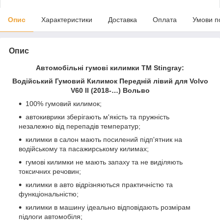
Опис
Характеристики
Доставка
Оплата
Умови п
Опис
Автомобільні гумові килимки ТМ Stingray:
Водійський Гумовий Килимок Передній лівий для Volvo
V60 II (2018-…) Вольво
100% гумовий килимок;
автокиврики зберігають м'якість та пружність
незалежно від перепадів температур;
килимки в салон мають посилений підп'ятник на
водійському та пасажирському килимах;
гумові килимки не мають запаху та не виділяють
токсичних речовин;
килимки в авто відрізняються практичністю та
функціональністю;
килимки в машину ідеально відповідають розмірам
підлоги автомобіля;