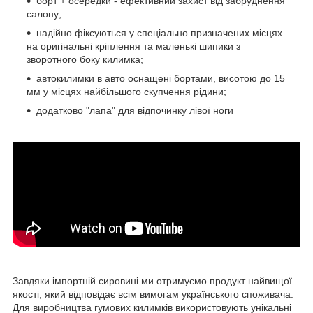
борт + осередки - ефективний захист від забруднення
салону;
надійно фіксуються у спеціально призначених місцях
на оригінальні кріплення та маленькі шипики з
зворотного боку килимка;
автокилимки в авто оснащені бортами, висотою до 15
мм у місцях найбільшого скупчення рідини;
додатково "лапа" для відпочинку лівої ноги
Завдяки імпортній сировині ми отримуємо продукт найвищої
якості, який відповідає всім вимогам українського споживача.
Для виробництва гумових килимків використовують унікальні