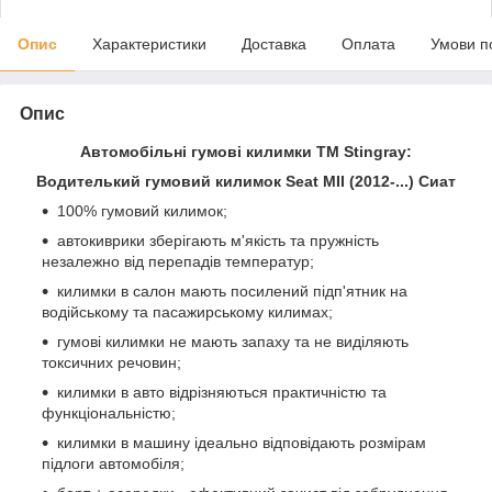
Опис
Характеристики
Доставка
Оплата
Умови п
Опис
Автомобільні гумові килимки ТМ Stingray:
Водителький гумовий килимок Seat MII (2012-...) Сиат
100% гумовий килимок;
автокиврики зберігають м'якість та пружність
незалежно від перепадів температур;
килимки в салон мають посилений підп'ятник на
водійському та пасажирському килимах;
гумові килимки не мають запаху та не виділяють
токсичних речовин;
килимки в авто відрізняються практичністю та
функціональністю;
килимки в машину ідеально відповідають розмірам
підлоги автомобіля;