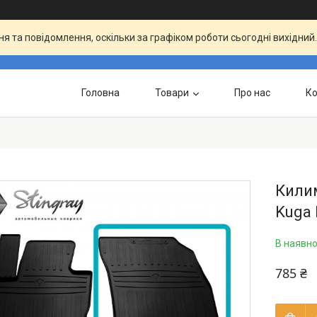
я та повідомлення, оскільки за графіком роботи сьогодні вихідни
Головна
Товари
Про нас
Ко
Килим
Kuga 
В наявно
785 ₴