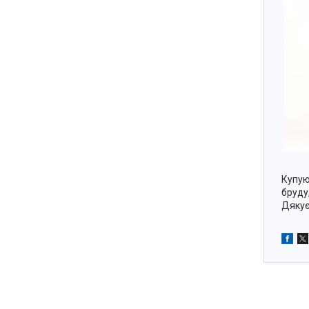
Купую
бруду
Дякує