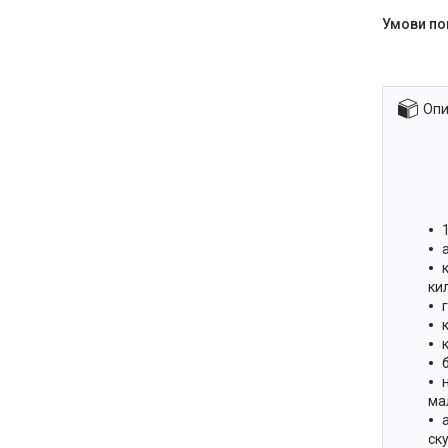
Опи
ки
ма
ск