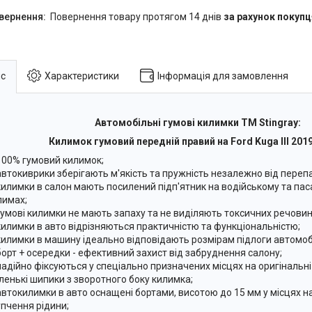
повернення товару протягом 14 днів
за рахунок покупц
с
Характеристики
Інформація для замовлення
Автомобільні гумові килимки ТМ Stingray:
Килимок гумовий передній правий на Ford Kuga III 201
100% гумовий килимок;
автокиврики зберігають м'якість та пружність незалежно від переп
килимки в салон мають посилений підп'ятник на водійському та па
лимах;
гумові килимки не мають запаху та не виділяють токсичних речовин
килимки в авто відрізняються практичністю та функціональністю;
килимки в машину ідеально відповідають розмірам підлоги автомоб
борт + осередки - ефективний захист від забруднення салону;
надійно фіксуються у спеціально призначених місцях на оригінальні
ленькі шипики з зворотного боку килимка;
автокилимки в авто оснащені бортами, висотою до 15 мм у місцях 
упчення рідини;