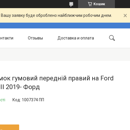
Кошик
й. Вашу заявку буде оброблено найближчим робочим днем.
нтакти
Отзывы
Доставка и оплата
ок гумовий передній правий на Ford
III 2019- Форд
сті
Код:
1007374 ПП