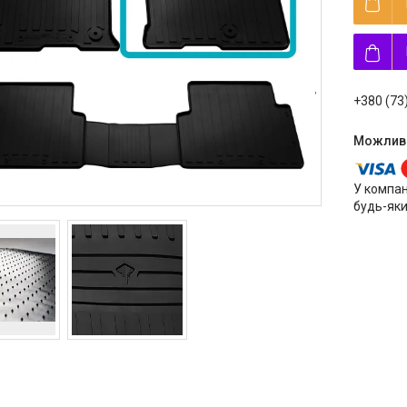
+380 (73
У компан
будь-яки