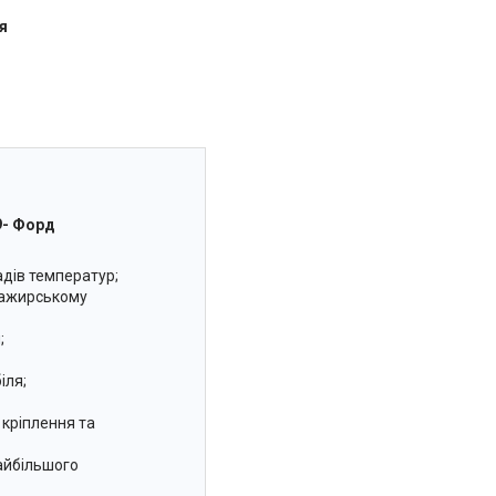
я
9- Форд
адів температур;
сажирському
;
іля;
 кріплення та
найбільшого