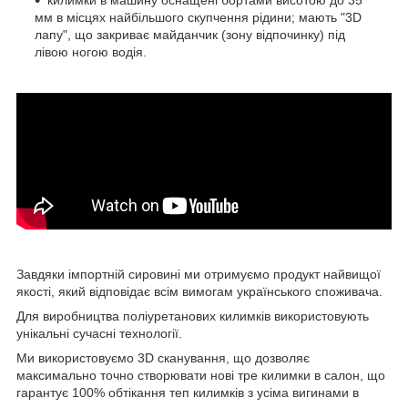
килимки в машину оснащені бортами висотою до 35
мм в місцях найбільшого скупчення рідини; мають "3D
лапу", що закриває майданчик (зону відпочинку) під
лівою ногою водія.
Завдяки імпортній сировині ми отримуємо продукт найвищої
якості, який відповідає всім вимогам українського споживача.
Для виробництва поліуретанових килимків використовують
унікальні сучасні технології.
Ми використовуємо 3D сканування, що дозволяє
максимально точно створювати нові тре килимки в салон, що
гарантує 100% обтікання теп килимків з усіма вигинами в