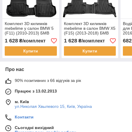
Комплект 3D килимків
Комплект 3D килимків
Воді
mebelime у салон BMW 5
mebelime в салон BMW X5
для 
(F11) (2010-2013) БМВ
(F15) (2013-2018) БМВ
201
1 628
1 628
682
₴/комплект
₴/комплект
Купити
Купити
Про нас
90% позитивних з 66 відгуків за рік
Працює з 13.02.2013
м. Київ
ул.Николая Хвылевого 15, Київ, Україна
Контакти
Сьогодні вихідний