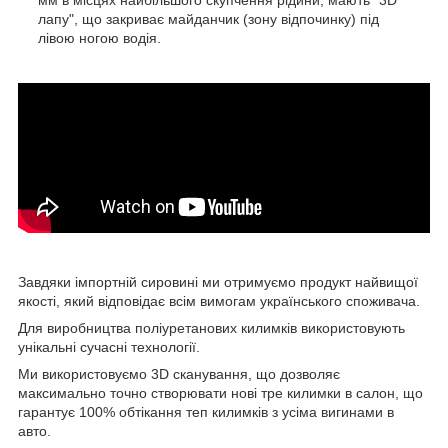
мм в місцях найбільшого скупчення рідини; мають "3D
лапу", що закриває майданчик (зону відпочинку) під
лівою ногою водія.
Завдяки імпортній сировині ми отримуємо продукт найвищої
якості, який відповідає всім вимогам українського споживача.
Для виробництва поліуретанових килимків використовують
унікальні сучасні технології.
Ми використовуємо 3D сканування, що дозволяє
максимально точно створювати нові тре килимки в салон, що
гарантує 100% обтікання теп килимків з усіма вигинами в
авто.