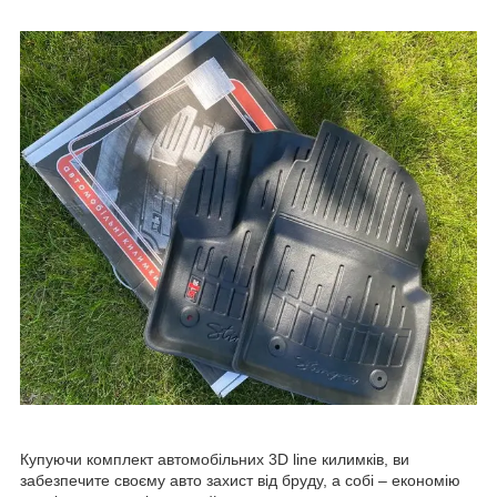
Купуючи комплект автомобільних 3D line килимків, ви
забезпечите своєму авто захист від бруду, а собі – економію