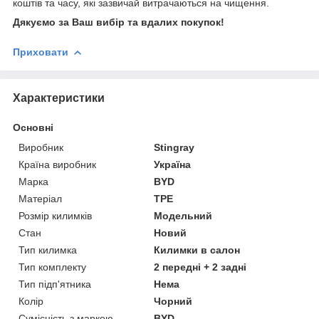
коштів та часу, які зазвичай витрачаються на чищення.
Дякуємо за Ваш вибір та вдалих покупок!
Приховати
Характеристики
Основні
Виробник
Stingray
Країна виробник
Україна
Марка
BYD
Матеріал
TPE
Розмір килимків
Модельний
Стан
Новий
Тип килимка
Килимки в салон
Тип комплекту
2 передні + 2 задні
Тип підп'ятника
Нема
Колір
Чорний
Сумісність з маркою
BYD