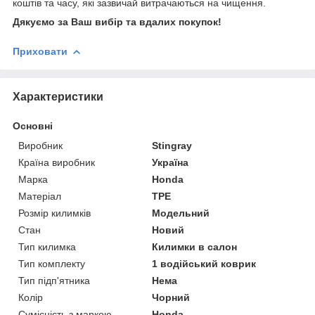
коштів та часу, які зазвичай витрачаються на чищення.
Дякуємо за Ваш вибір та вдалих покупок!
Приховати
Характеристики
Основні
Виробник
Stingray
Країна виробник
Україна
Марка
Honda
Матеріал
TPE
Розмір килимків
Модельний
Стан
Новий
Тип килимка
Килимки в салон
Тип комплекту
1 водійський коврик
Тип підп'ятника
Нема
Колір
Чорний
Сумісність з маркою
Honda