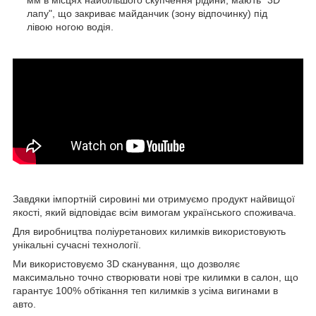
мм в місцях найбільшого скупчення рідини; мають "3D
лапу", що закриває майданчик (зону відпочинку) під
лівою ногою водія.
Завдяки імпортній сировині ми отримуємо продукт найвищої
якості, який відповідає всім вимогам українського споживача.
Для виробництва поліуретанових килимків використовують
унікальні сучасні технології.
Ми використовуємо 3D сканування, що дозволяє
максимально точно створювати нові тре килимки в салон, що
гарантує 100% обтікання теп килимків з усіма вигинами в
авто.