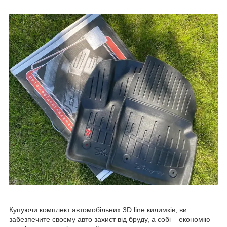
Купуючи комплект автомобільних 3D line килимків, ви
забезпечите своєму авто захист від бруду, а собі – економію