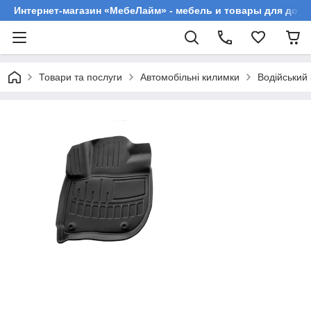
Интернет-магазин «МебеЛайм» - мебель и товары для дома
Товари та послуги
Автомобільні килимки
Водійський