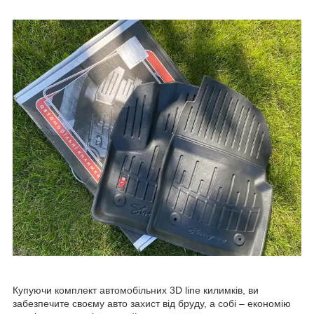
Купуючи комплект автомобільних 3D line килимків, ви
забезпечите своєму авто захист від бруду, а собі – економію