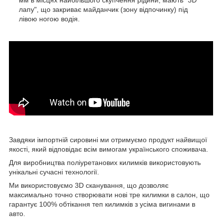
мм в місцях найбільшого скупчення рідини; мають "3D
лапу", що закриває майданчик (зону відпочинку) під
лівою ногою водія.
Завдяки імпортній сировині ми отримуємо продукт найвищої
якості, який відповідає всім вимогам українського споживача.
Для виробництва поліуретанових килимків використовують
унікальні сучасні технології.
Ми використовуємо 3D сканування, що дозволяє
максимально точно створювати нові тре килимки в салон, що
гарантує 100% обтікання теп килимків з усіма вигинами в
авто.