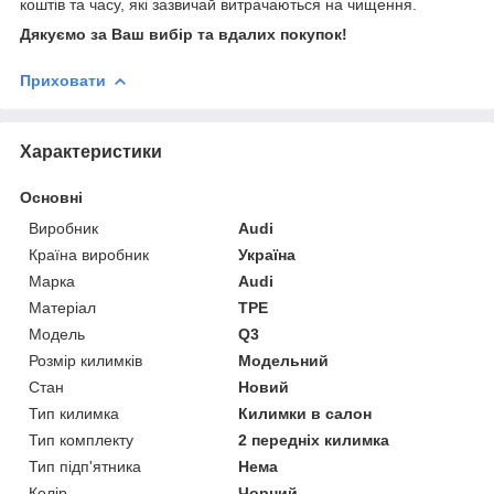
коштів та часу, які зазвичай витрачаються на чищення.
Дякуємо за Ваш вибір та вдалих покупок!
Приховати
Характеристики
Основні
Виробник
Audi
Країна виробник
Україна
Марка
Audi
Матеріал
TPE
Модель
Q3
Розмір килимків
Модельний
Стан
Новий
Тип килимка
Килимки в салон
Тип комплекту
2 передніх килимка
Тип підп'ятника
Нема
Колір
Чорний