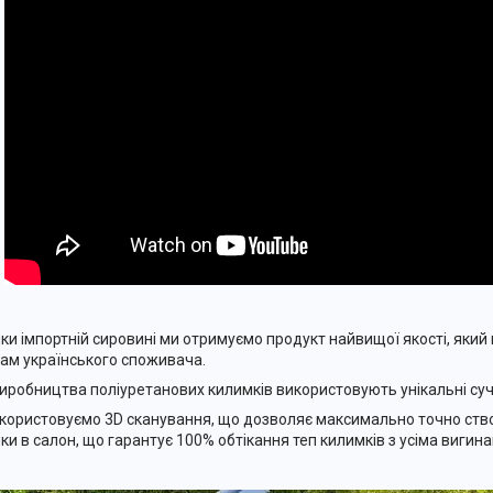
ки імпортній сировині ми отримуємо продукт найвищої якості, який 
ам українського споживача.
иробництва поліуретанових килимків використовують унікальні суча
користовуємо 3D сканування, що дозволяє максимально точно ств
ки в салон, що гарантує 100% обтікання теп килимків з усіма вигина