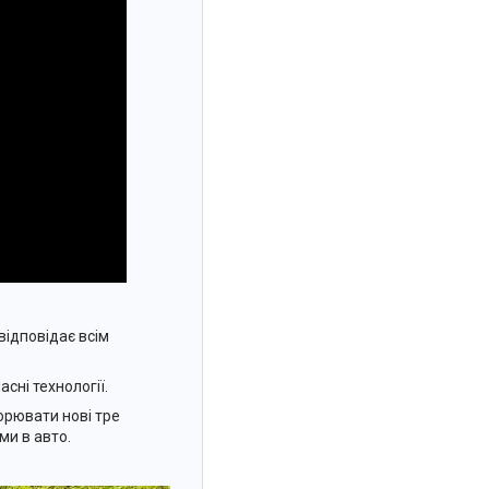
відповідає всім
сні технології.
орювати нові тре
ми в авто.