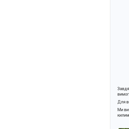
Завдя
вимог
Для в
Ми ви
килим