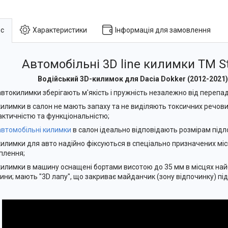
с
Характеристики
Інформація для замовлення
Автомобільні 3D line килимки ТМ St
Водійський 3D-килимок для Dacia Dokker (2012-2021
автокилимки зберігають м'якість і пружність незалежно від перепад
килимки в салон не мають запаху та не виділяють токсичних речови
актичністю та функціональністю;
автомобільні килимки
в салон ідеально відповідають розмірам підл
килимки для авто надійно фіксуються в спеціально призначених міс
іплення;
килимки в машину оснащені бортами висотою до 35 мм в місцях на
дини; мають "3D лапу", що закриває майданчик (зону відпочинку) під