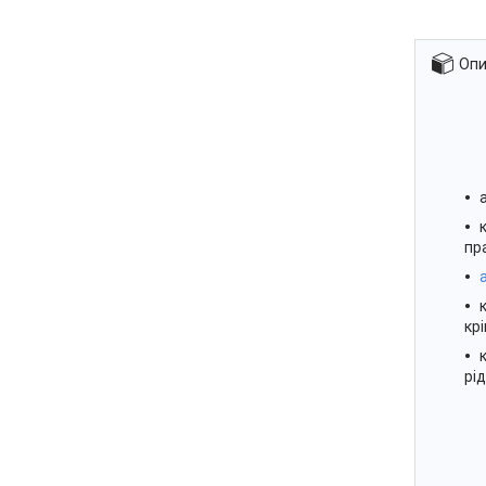
Опи
пр
кр
рі