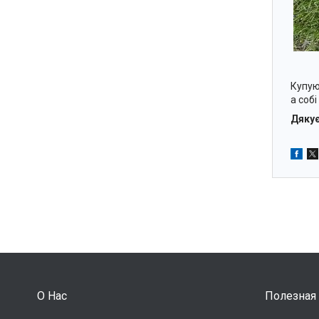
Купую
а соб
Дякує
О Нас
Полезная