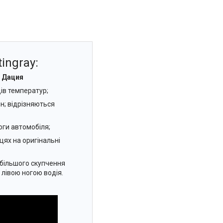
ingray:
) Дация
ів температур;
н; відрізняються
оги автомобіля;
цях на оригінальні
йбільшого скупчення
 лівою ногою водія.